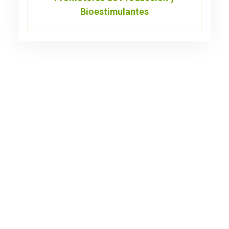
Bioestimulantes
Soluciones innovadoras para la protección de cultivos. Empresa
dedicada a la comercialización de productos fitosanitarios con
principios y valores basados en la cultura japonesa.