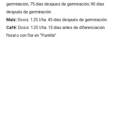
germinación, 75 días despues de germinación, 90 días
después de germinación.
Maíz:
Dosis: 1.25 l/ha. 45 días después de germinación.
Café:
Dosis: 1.25 l/ha. 15 días antes de diferenciación
floral o con flor en “Puntilla”.
Soluciones innovadoras para la protección de cultivos. Empresa
dedicada a la comercialización de productos fitosanitarios con
principios y valores basados en la cultura japonesa.