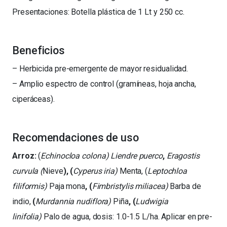
Presentaciones: Botella plástica de 1 Lt y 250 cc.
Beneficios
– Herbicida pre-emergente de mayor residualidad.
– Amplio espectro de control (gramíneas, hoja ancha,
ciperáceas).
Recomendaciones de uso
Arroz:
(
Echinocloa colona)
Liendre puerco
,
Eragostis
curvula (
Nieve
), (
Cyperus iria)
Menta, (
Leptochloa
filiformis)
Paja mona
, (
Fimbristylis miliacea)
Barba de
indio,
(
Murdannia nudiflora)
Piña
, (
Ludwigia
linifolia)
Palo de agua, dosis: 1.0-1.5 L/ha. Aplicar en pre-