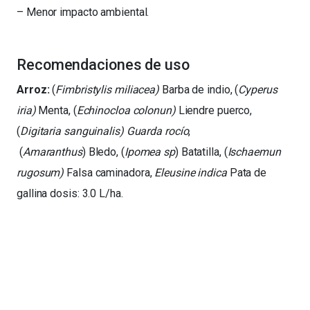
– Menor impacto ambiental.
Recomendaciones de uso
Arroz:
(
Fimbristylis miliacea)
Barba de indio, (
Cyperus
iria)
Menta, (
Echinocloa colonun)
Liendre puerco,
(
Digitaria sanguinalis
) Guarda rocío
,
(
Amaranthus
)
Bledo, (
Ipomea sp
)
Batatilla, (
Ischaemun
rugosum)
Falsa caminadora,
Eleusine indica
Pata de
gallina dosis: 3.0 L/ha.