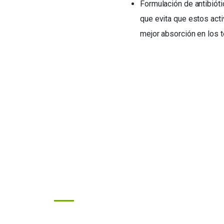
Formulación de antibióti
que evita que estos acti
mejor absorción en los 
Links
n de
s
Programas