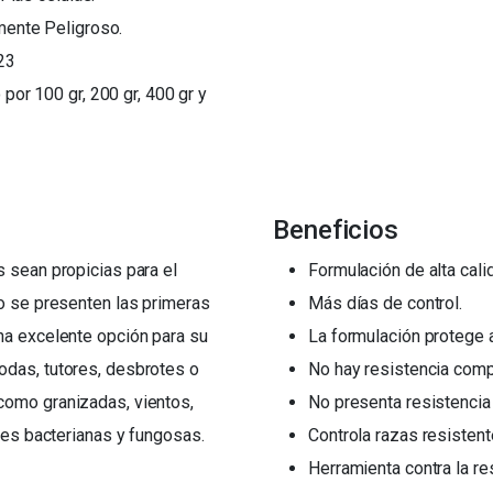
amente Peligroso.
23
 por 100 gr, 200 gr, 400 gr y
Beneficios
 sean propicias para el
Formulación de alta cali
do se presenten las primeras
Más días de control.
na excelente opción para su
La formulación protege a
odas, tutores, desbrotes o
No hay resistencia com
como granizadas, vientos,
No presenta resistencia
ones bacterianas y fungosas.
Controla razas resistent
Herramienta contra la re