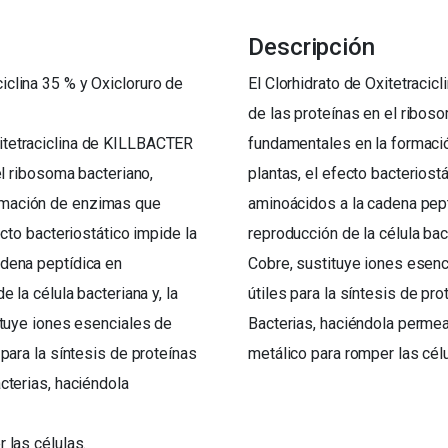
Descripción
ciclina 35 % y Oxicloruro de
El Clorhidrato de Oxitetraci
de las proteínas en el ribo
Oxitetraciclina de KILLBACTER
fundamentales en la formaci
el ribosoma bacteriano,
plantas, el efecto bacteriost
rmación de enzimas que
aminoácidos a la cadena pept
ecto bacteriostático impide la
reproducción de la célula bact
adena peptídica en
Cobre, sustituye iones esenc
 la célula bacteriana y, la
útiles para la síntesis de pr
ituye iones esenciales de
Bacterias, haciéndola permea
 para la síntesis de proteínas
metálico para romper las cél
cterias, haciéndola
 las células.