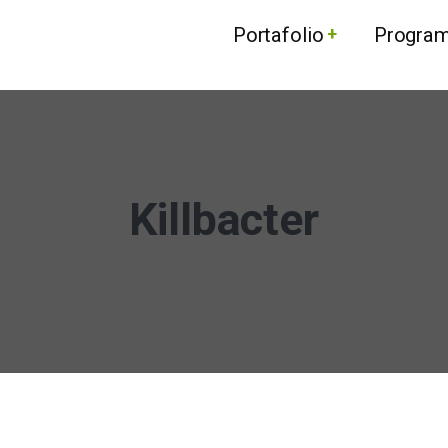
Portafolio
Progra
Killbacter