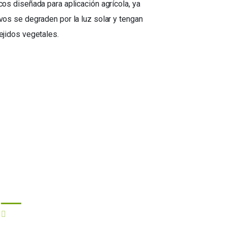
cos diseñada para aplicación agrícola, ya
vos se degraden por la luz solar y tengan
tejidos vegetales.
Información Oficial:
Calle 81 No. 11 – 08, Oficina 6-105,
Bogotá