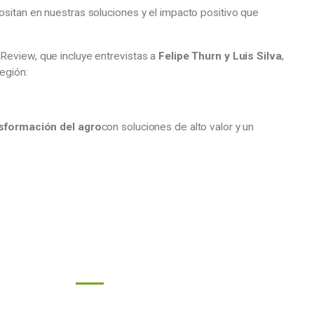
ositan en nuestras soluciones y el impacto positivo que
 Review, que incluye entrevistas a
Felipe Thurn y Luis Silva
,
egión:
sformación del agro
con soluciones de alto valor y un
Links
n de
s
Programas