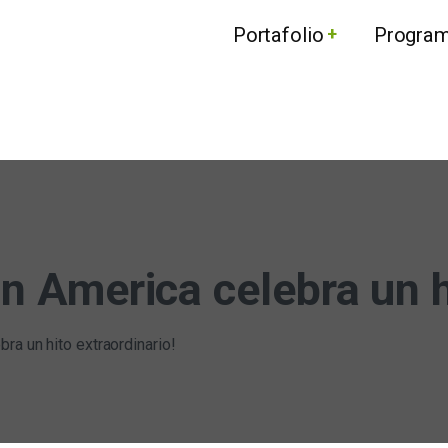
Portafolio
Progra
n America celebra un hi
ra un hito extraordinario!