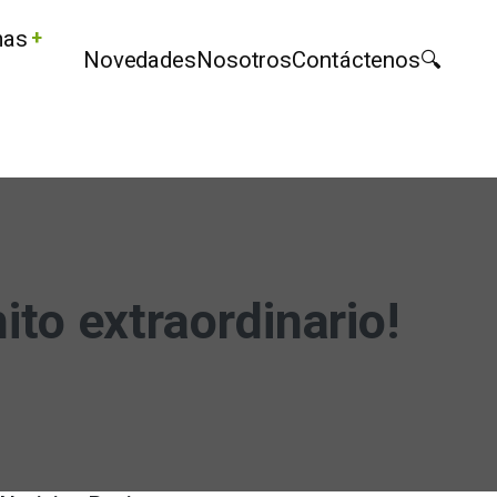
mas
Novedades
Nosotros
Contáctenos
to extraordinario!