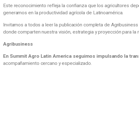
Este reconocimiento refleja la confianza que los agricultores dep
generamos en la productividad agrícola de Latinoamérica.
Invitamos a todos a leer la publicación completa de Agribusiness
donde comparten nuestra visión, estrategia y proyección para la r
Agribusiness
En Summit Agro Latin America seguimos impulsando la tran
acompañamiento cercano y especializado.
Soluciones innovadoras para la protección de
cultivos. Empresa dedicada a la comercializació
productos fitosanitarios con principios y valore
basados en la cultura japonesa.