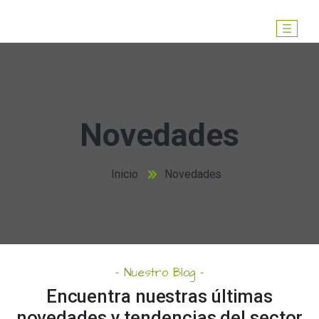
Saltar
al
contenido
Novedades
Inicio
Novedades
– Nuestro Blog –
Encuentra nuestras últimas
novedades y tendencias del sector