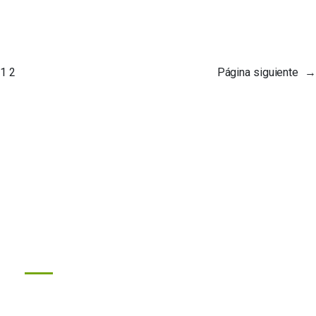
1
2
Página siguiente
→
Soluciones innovadoras para la protección de cultivos. Empresa
dedicada a la comercialización de productos fitosanitarios con
principios y valores basados en la cultura japonesa.
Links
Programas