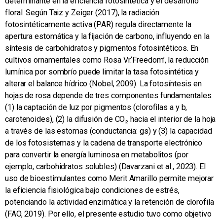
determinante en la eficiencia fotosintética y el desarrollo
floral. Según Taiz y Zeiger (2017), la radiación
fotosintéticamente activa (PAR) regula directamente la
apertura estomática y la fijación de carbono, influyendo en la
síntesis de carbohidratos y pigmentos fotosintéticos. En
cultivos ornamentales como Rosa Vr.‘Freedom’, la reducción
lumínica por sombrío puede limitar la tasa fotosintética y
alterar el balance hídrico (Nobel, 2009). La fotosíntesis en
hojas de rosa depende de tres componentes fundamentales:
(1) la captación de luz por pigmentos (clorofilas a y b,
carotenoides), (2) la difusión de CO₂ hacia el interior de la hoja
a través de las estomas (conductancia: gs) y (3) la capacidad
de los fotosistemas y la cadena de transporte electrónico
para convertir la energía luminosa en metabolitos (por
ejemplo, carbohidratos solubles) (Davarzani et al., 2023). El
uso de bioestimulantes como Merit Amarillo permite mejorar
la eficiencia fisiológica bajo condiciones de estrés,
potenciando la actividad enzimática y la retención de clorofila
(FAO, 2019). Por ello, el presente estudio tuvo como objetivo