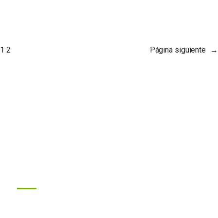
1
2
Página siguiente
→
Soluciones innovadoras para la protección de cultivos. Empresa
dedicada a la comercialización de productos fitosanitarios con
principios y valores basados en la cultura japonesa.
Links
Programas