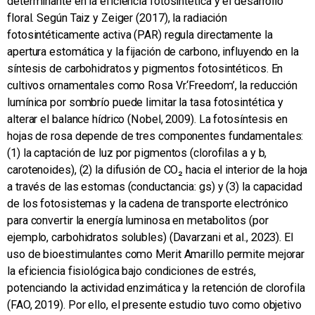
determinante en la eficiencia fotosintética y el desarrollo
floral. Según Taiz y Zeiger (2017), la radiación
fotosintéticamente activa (PAR) regula directamente la
apertura estomática y la fijación de carbono, influyendo en la
síntesis de carbohidratos y pigmentos fotosintéticos. En
cultivos ornamentales como Rosa Vr.‘Freedom’, la reducción
lumínica por sombrío puede limitar la tasa fotosintética y
alterar el balance hídrico (Nobel, 2009). La fotosíntesis en
hojas de rosa depende de tres componentes fundamentales:
(1) la captación de luz por pigmentos (clorofilas a y b,
carotenoides), (2) la difusión de CO₂ hacia el interior de la hoja
a través de las estomas (conductancia: gs) y (3) la capacidad
de los fotosistemas y la cadena de transporte electrónico
para convertir la energía luminosa en metabolitos (por
ejemplo, carbohidratos solubles) (Davarzani et al., 2023). El
uso de bioestimulantes como Merit Amarillo permite mejorar
la eficiencia fisiológica bajo condiciones de estrés,
potenciando la actividad enzimática y la retención de clorofila
(FAO, 2019). Por ello, el presente estudio tuvo como objetivo