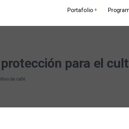
Portafolio
Progra
 protección para el cult
ltivo de café