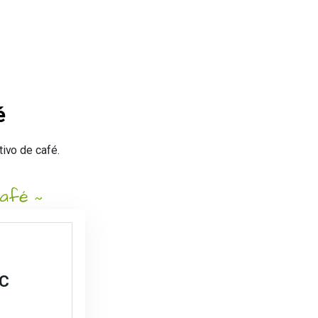
é
ivo de café.
café
C