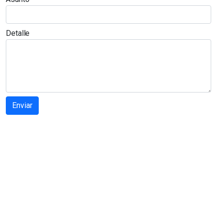
Detalle
Enviar
Soluciones innovadoras para la protección de cultivos. Empresa
dedicada a la comercialización de productos fitosanitarios con
principios y valores basados en la cultura japonesa.