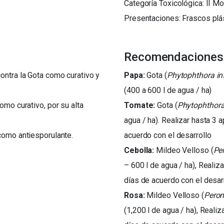
Categoría Toxicológica: II 
Presentaciones: Frascos plá
Recomendaciones
ontra la Gota como curativo y
Papa:
Gota (
Phytophthora in
(400 a 600 l de agua / ha)
omo curativo, por su alta
Tomate:
Gota (
Phytophthora
agua / ha). Realizar hasta 3 
como antiesporulante.
acuerdo con el desarrollo
Cebolla:
Mildeo Velloso (
Pe
– 600 l de agua / ha), Realiz
días de acuerdo con el desar
Rosa:
Mildeo Velloso (
Peron
(1,200 l de agua / ha), Reali